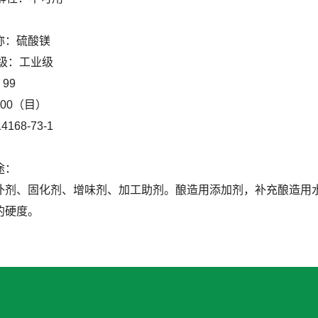
称：硫酸镁
级：工业级
99
00（目）
168-73-1
途：
补剂、固化剂、增味剂、加工助剂。酿造用添加剂，补充酿造用
的硬度。