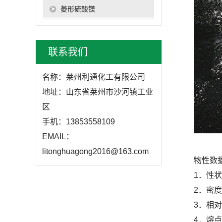
菱形硫酸镁
联系我们
名称：莱州利通化工有限公司
地址：山东省莱州市沙河镇工业
区
手机：13853558109
EMAIL：
litonghuagong2016@163.com
物性数
1．性
2．密度（
3．相对
4．熔点