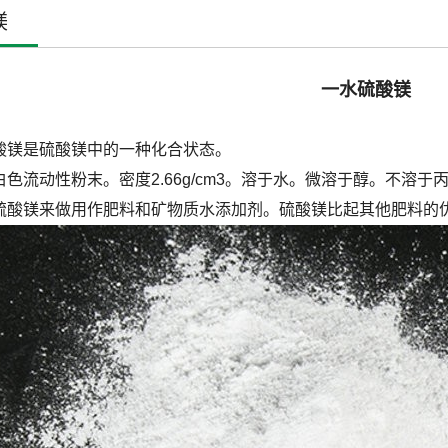
镁
一水硫酸镁
酸镁是硫酸镁中的一种化合状态。
白色流动性粉末。密度2.66g/cm3。溶于水。微溶于醇。不溶
硫酸镁来做用作肥料和矿物质水添加剂。硫酸镁比起其他肥料的