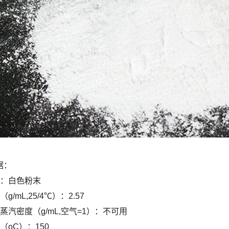
据：
状：白色粉末
g/mL,25/4℃）：2.57
蒸汽密度（g/mL,空气=1）：不可用
（oC）：150