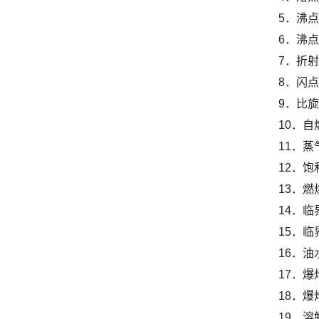
5．沸点
6．沸点
7．折射
8．闪点
9．比旋
10．自
11．蒸
12．饱
13．燃
14．临
15．临
16．
17．爆
18．爆
19．